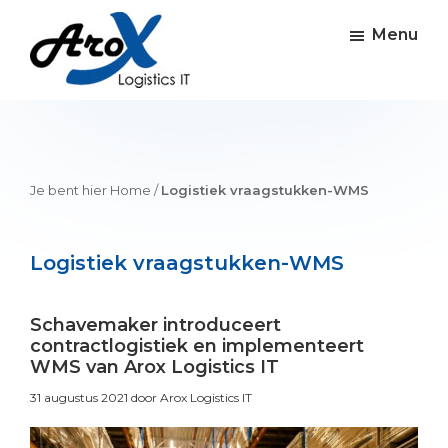
Skip
Skip
Skip
to
to
to
Menu
main
primary
footer
content
sidebar
Arox
Software
logistieke
IT
oplossingen
Je bent hier
Home
/
Logistiek vraagstukken-WMS
Logistiek vraagstukken-WMS
Primary
Schavemaker introduceert
contractlogistiek en implementeert
Sidebar
WMS van Arox Logistics IT
31 augustus 2021
door Arox Logistics IT