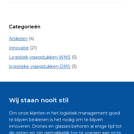
Categorieën
Artikelen
(4)
Innovatie
(21)
Logistiek vraagstukken-WMS
(5)
logistieke vraagstukken-DMS
(3)
Wij staan nooit stil
Om onze klanten in het logistiek management goed
te blijven bedienen is het nodig om te blijven
innoveren. Drones en glasses behoren al enige tijd tot
de opties en zijn gemakkelijk toe te voegen aan onze