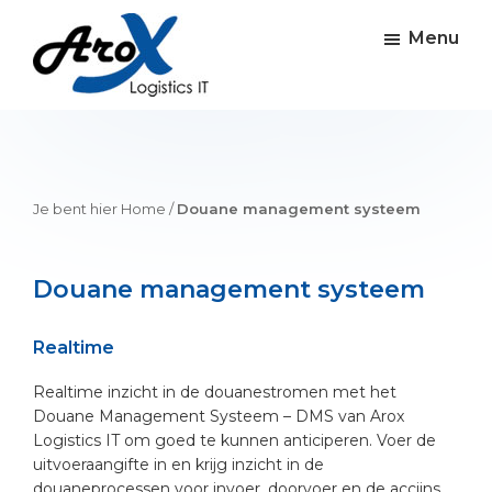
Skip
Skip
Skip
to
to
to
Menu
main
primary
footer
content
sidebar
Arox
Software
logistieke
IT
oplossingen
Je bent hier
Home
/
Douane management systeem
Douane management systeem
Realtime
Realtime inzicht in de douanestromen met het
Douane Management Systeem – DMS van Arox
Logistics IT om goed te kunnen anticiperen. Voer de
uitvoeraangifte in en krijg inzicht in de
douaneprocessen voor invoer, doorvoer en de accijns.