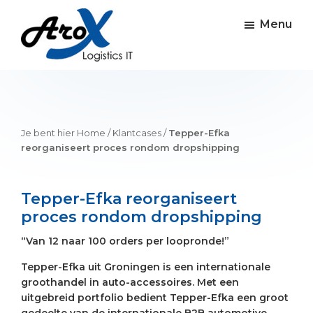
Skip
Skip
Skip
to
to
to
Menu
main
primary
footer
content
sidebar
Arox
Software
logistieke
IT
oplossingen
Je bent hier
Home
/
Klantcases
/
Tepper-Efka
reorganiseert proces rondom dropshipping
Tepper-Efka reorganiseert
proces rondom dropshipping
“Van 12 naar 100 orders per loopronde!”
Tepper-Efka uit Groningen is een internationale
groothandel in auto-accessoires. Met een
uitgebreid portfolio bedient Tepper-Efka een groot