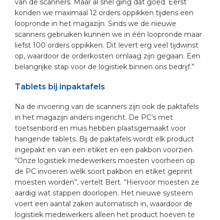
van de scanners. Maar al snel ging dat goed. Eerst
konden we maximaal 12 orders oppikken tijdens een
loopronde in het magazijn. Sinds we de nieuwe
scanners gebruiken kunnen we in één loopronde maar
liefst 100 orders oppikken. Dit levert erg veel tijdwinst
op, waardoor de orderkosten omlaag zijn gegaan. Een
belangrijke stap voor de logistiek binnen ons bedrijf.”
Tablets bij inpaktafels
Na de invoering van de scanners zijn ook de paktafels
in het magazijn anders ingericht. De PC’s met
toetsenbord en muis hebben plaatsgemaakt voor
hangende tablets. Bij de paktafels wordt elk product
ingepakt en van een etiket en een pakbon voorzien.
“Onze logistiek medewerkers moesten voorheen op
de PC invoeren welk soort pakbon en etiket geprint
moesten worden”, vertelt Bert. “Hiervoor moesten ze
aardig wat stappen doorlopen. Het nieuwe systeem
voert een aantal zaken automatisch in, waardoor de
logistiek medewerkers alleen het product hoeven te