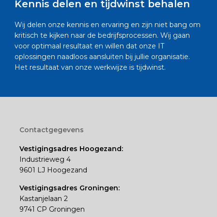
Kennis delen en tijdwinst behalen
Wij delen onze kennis en ervaring en zijn niet bang om
kritisch te kijken naar de bedrijfsprocessen. Wij gaan
voor optimaal resultaat en willen dat onze IT
oplossingen naadloos aansluiten bij jullie organisatie.
Het resultaat van onze werkwijze is tijdwinst.
Footer
Contactgegevens
Vestigingsadres Hoogezand:
Industrieweg 4
9601 LJ Hoogezand
Vestigingsadres Groningen:
Kastanjelaan 2
9741 CP Groningen