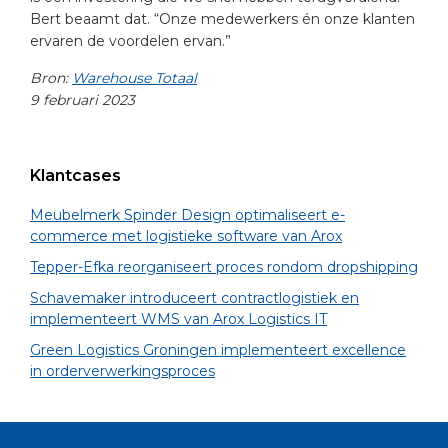
Bert beaamt dat. “Onze medewerkers én onze klanten
ervaren de voordelen ervan.”
Bron:
Warehouse Totaal
9 februari 2023
Primary
Klantcases
Sidebar
Meubelmerk Spinder Design optimaliseert e-
commerce met logistieke software van Arox
Tepper-Efka reorganiseert proces rondom dropshipping
Schavemaker introduceert contractlogistiek en
implementeert WMS van Arox Logistics IT
Green Logistics Groningen implementeert excellence
in orderverwerkingsproces