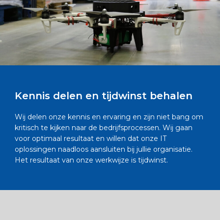
Kennis delen en tijdwinst behalen
Wij delen onze kennis en ervaring en zijn niet bang om
kritisch te kijken naar de bedrijfsprocessen. Wij gaan
voor optimaal resultaat en willen dat onze IT
oplossingen naadloos aansluiten bij jullie organisatie.
Het resultaat van onze werkwijze is tijdwinst.