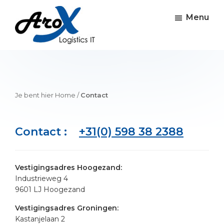
Skip
Skip
to
to
Menu
main
footer
content
Arox
Software
logistieke
IT
oplossingen
Je bent hier
Home
/
Contact
Contact :
+31(0) 598 38 2388
Vestigingsadres Hoogezand:
Industrieweg 4
9601 LJ Hoogezand
Vestigingsadres Groningen:
Kastanjelaan 2