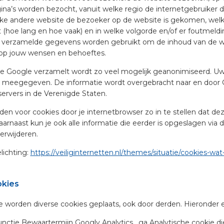
ina’s worden bezocht, vanuit welke regio de internetgebruiker 
lke andere website de bezoeker op de website is gekomen, welk
(hoe lang en hoe vaak) en in welke volgorde en/of er foutmeldi
 verzamelde gegevens worden gebruikt om de inhoud van de w
op jouw wensen en behoeftes.
ie Google verzamelt wordt zo veel mogelijk geanonimiseerd. Uw
et meegegeven. De informatie wordt overgebracht naar en door
ervers in de Verenigde Staten.
den voor cookies door je internetbrowser zo in te stellen dat d
arnaast kun je ook alle informatie die eerder is opgeslagen via d
erwijderen.
lichting:
https://veiliginternetten.nl/themes/situatie/cookies-wat
okies
 worden diverse cookies geplaats, ook door derden. Hieronder e
ctie Bewaartermijn Googly Analytics _ga Analytische cookie di