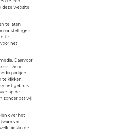
es die een
p deze website
en te laten
ursinstellingen
te te
 voor het
l media. Daarvoor
tons. Deze
media partijen
 te klikken,
oor het gebruik
over op de
n zonder dat wij
elen over het
ftware van
lk tijdstip de