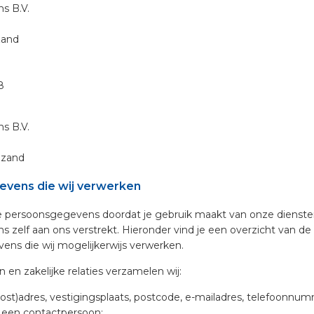
ns B.V.
zand
8
ns B.V.
zand
vens die wij verwerken
e persoonsgegevens doordat je gebruik maakt van onze dienst
 zelf aan ons verstrekt. Hieronder vind je een overzicht van de
ens die wij mogelijkerwijs verwerken.
 en zakelijke relaties verzamelen wij:
post)adres, vestigingsplaats, postcode, e-mailadres, telefoonnu
 een contactpersoon;