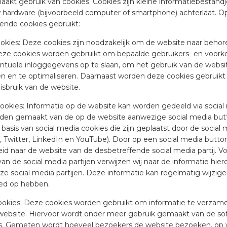
akt gebruik van cookies. Cookies zijn kleine informatiebestandj
 hardware (bijvoorbeeld computer of smartphone) achterlaat. O
lende cookies gebruikt:
ookies: Deze cookies zijn noodzakelijk om de website naar behor
eze cookies worden gebruikt om bepaalde gebruikers- en voorke
ntuele inloggegevens op te slaan, om het gebruik van de websi
n en te optimaliseren. Daarnaast worden deze cookies gebruikt
sbruik van de website.
 cookies: Informatie op de website kan worden gedeeld via socia
den gemaakt van de op de website aanwezige social media but
basis van social media cookies die zijn geplaatst door de social 
 Twitter, LinkedIn en YouTube). Door op een social media button
id naar de website van de desbetreffende social media partij. V
an de social media partijen verwijzen wij naar de informatie hier
e social media partijen. Deze informatie kan regelmatig wijzige
oed op hebben.
e cookies: Deze cookies worden gebruikt om informatie te verzam
website. Hiervoor wordt onder meer gebruik gemaakt van de so
s. Gemeten wordt hoeveel bezoekers de website bezoeken, op we