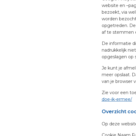
website en –pag
bezoekt, via we
worden bezocht 
opgetreden. De
af te stemmen 
De informatie d
nadrukkelijk ni
opgeslagen op s
Je kunt je afmel
meer opslaat. Da
van je browser v
Zie voor een toe
doe-ik-ermee/
Overzicht co
Op deze website
Cookie Naam Fun