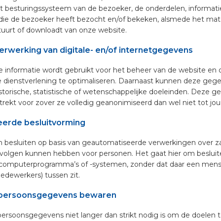
t besturingssysteem van de bezoeker, de onderdelen, informati
die de bezoeker heeft bezocht en/of bekeken, alsmede het mate
uurt of downloadt van onze website.
erwerking van digitale- en/of internetgegevens
 informatie wordt gebruikt voor het beheer van de website en
 dienstverlening te optimaliseren. Daarnaast kunnen deze ge
istorische, statistische of wetenschappelijke doeleinden. Deze
rekt voor zover ze volledig geanonimiseerd dan wel niet tot jou h
erde besluitvorming
besluiten op basis van geautomatiseerde verwerkingen over z
gevolgen kunnen hebben voor personen. Het gaat hier om beslui
omputerprogramma’s of -systemen, zonder dat daar een mens 
dewerkers) tussen zit.
 persoonsgegevens bewaren
persoonsgegevens niet langer dan strikt nodig is om de doelen t