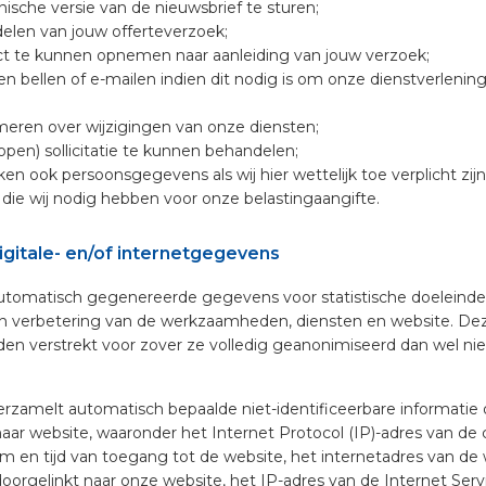
nische versie van de nieuwsbrief te sturen;
elen van jouw offerteverzoek;
t te kunnen opnemen naar aanleiding van jouw verzoek;
en bellen of e-mailen indien dit nodig is om onze dienstverlenin
rmeren over wijzigingen van onze diensten;
pen) sollicitatie te kunnen behandelen;
ken ook persoonsgegevens als wij hier wettelijk toe verplicht zijn
ie wij nodig hebben voor onze belastingaangifte.
gitale- en/of internetgegevens
utomatisch gegenereerde gegevens voor statistische doeleind
en verbetering van de werkzaamheden, diensten en website. D
en verstrekt voor zover ze volledig geanonimiseerd dan wel niet
rzamelt automatisch bepaalde niet-identificeerbare informatie
aar website, waaronder het Internet Protocol (IP)-adres van de
m en tijd van toegang tot de website, het internetadres van de
oorgelinkt naar onze website, het IP-adres van de Internet Serv