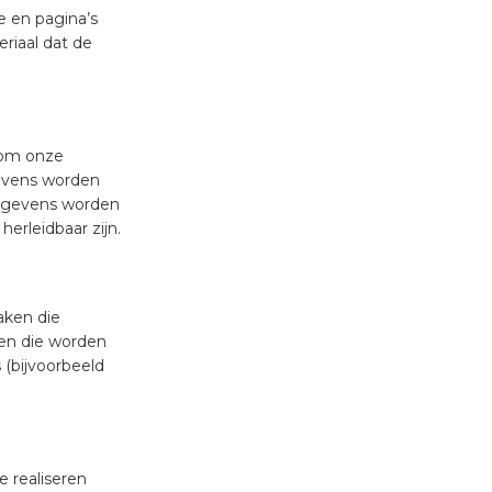
e en pagina’s
riaal dat de
 om onze
gevens worden
 gegevens worden
erleidbaar zijn.
aken die
ten die worden
(bijvoorbeeld
e realiseren