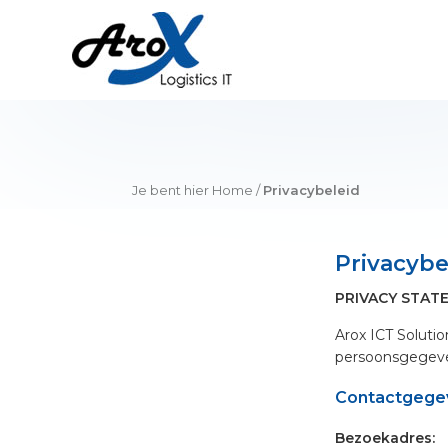
Skip
Skip
Skip
to
to
to
primary
main
footer
navigation
content
Arox
Software
logistieke
IT
oplossingen
Je bent hier
Home
/
Privacybeleid
Privacybe
PRIVACY STAT
Arox ICT Solutio
persoonsgegeven
Contactgege
Bezoekadres: