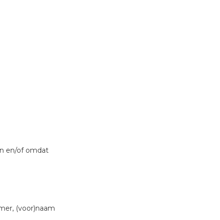
en en/of omdat
mmer, (voor)naam