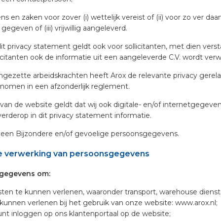
 en zaken voor zover (i) wettelijk vereist of (ii) voor zo ver daa
egeven of (iii) vrijwillig aangeleverd.
t privacy statement geldt ook voor sollicitanten, met dien vers
icitanten ook de informatie uit een aangeleverde C.V. wordt verw
ingezette arbeidskrachten heeft Arox de relevante privacy gerel
nomen in een afzonderlijk reglement.
van de website geldt dat wij ook digitale- en/of internetgegeve
erderop in dit privacy statement informatie.
een Bijzondere en/of gevoelige persoonsgegevens.
e verwerking van persoonsgegevens
 gegevens om:
ten te kunnen verlenen, waaronder transport, warehouse dienst
 kunnen verlenen bij het gebruik van onze website: www.arox.nl;
unt inloggen op ons klantenportaal op de website;