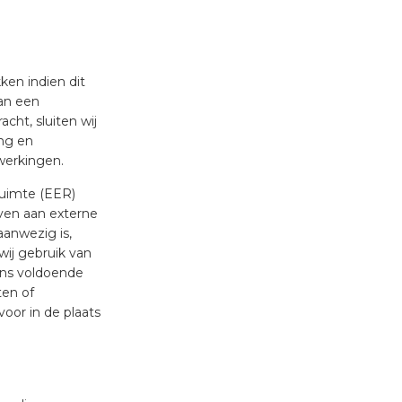
ken indien dit
an een
cht, sluiten wij
ng en
werkingen.
Ruimte (EER)
ven aan externe
anwezig is,
ij gebruik van
ens voldoende
ten of
oor in de plaats