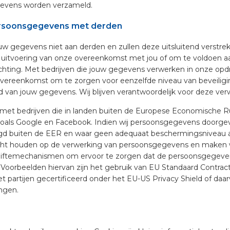
gevens worden verzameld.
ersoonsgegevens met derden
uw gegevens niet aan derden en zullen deze uitsluitend verstrek
e uitvoering van onze overeenkomst met jou of om te voldoen a
ichting. Met bedrijven die jouw gegevens verwerken in onze opdra
vereenkomst om te zorgen voor eenzelfde niveau van beveiligi
id van jouw gegevens. Wij blijven verantwoordelijk voor deze ver
met bedrijven die in landen buiten de Europese Economische 
 zoals Google en Facebook. Indien wij persoonsgegevens doorge
igd buiten de EER en waar geen adequaat beschermingsniveau a
zicht houden op de verwerking van persoonsgegevens en maken w
rgiftemechanismen om ervoor te zorgen dat de persoonsgegev
 Voorbeelden hiervan zijn het gebruik van EU Standaard Contrac
 partijen gecertificeerd onder het EU-US Privacy Shield of daarv
ingen.