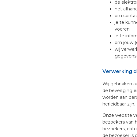
de elektro
het afhand
om contac
je te kunn
voeren;
je te info
om jouw (o
wij verwer
gegevens d
Verwerking di
Wij gebruiken a
de beveiliging 
worden aan derd
herleidbaar zijn.
Onze website ve
bezoekers van h
bezoekers, datu
de bezoeker is d