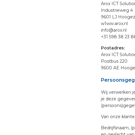
Arox ICT Solutio
Industrieweg 4
9601 LJ Hooge
w1ww.arox.nl
info@arox.nl
+31 598 38 23 8
Postadres:
Arox ICT Solutio
Postbus 220
9600 AE Hooge
Persoonsgege
Wij verwerken j
je deze gegevens
(persoons)gegev
Van onze klanten
Bedrijfsnaam, (
en geslacht van