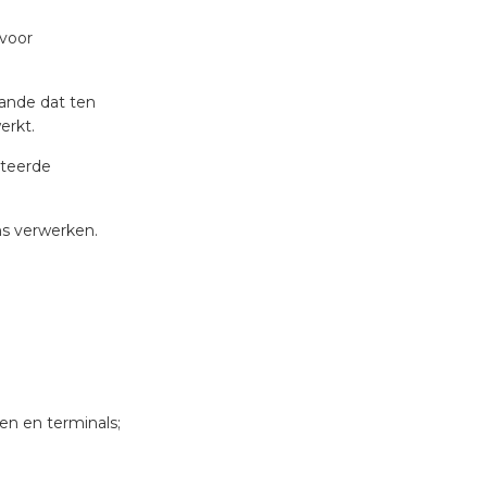
rvoor
tande dat ten
erkt.
ateerde
ns verwerken.
en en terminals;