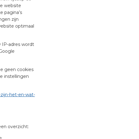
de website
e pagina’s
ngen zijn
ebsite optimaal
 IP-adres wordt
 Google
eze geen cookies
e instellingen
-zijn-het-en-wat-
en overzicht:
e