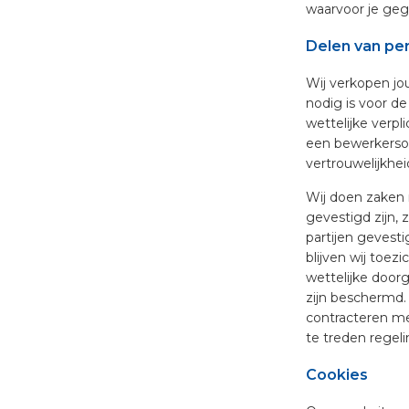
waarvoor je ge
Delen van p
Wij verkopen jo
nodig is voor d
wettelijke verpl
een bewerkerso
vertrouwelijkhe
Wij doen zaken 
gevestigd zijn,
partijen gevest
blijven wij toe
wettelijke doo
zijn beschermd.
contracteren met
te treden regel
Cookies