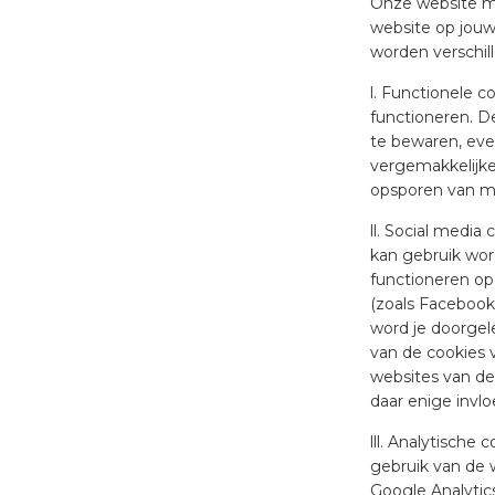
Onze website ma
website op jouw
worden verschil
l. Functionele c
functioneren. D
te bewaren, eve
vergemakkelijke
opsporen van mi
ll. Social media
kan gebruik wor
functioneren op 
(zoals Facebook,
word je doorgele
van de cookies v
websites van dez
daar enige invl
lll. Analytisch
gebruik van de 
Google Analytic