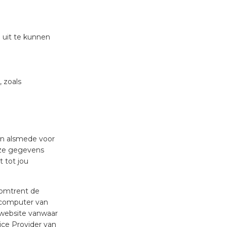
g uit te kunnen
, zoals
en alsmede voor
eze gegevens
 tot jou
 omtrent de
 computer van
 website vanwaar
ice Provider van